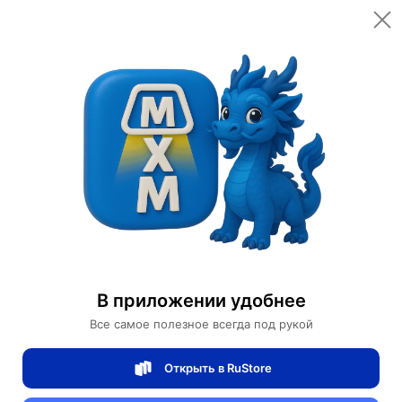
Главная
Помощь
Помощь
Поиск по вопросам и ответам
Найти
В приложении удобнее
Юридическим лицам
Мои заказы
Возврат и отмена
Дос
Все самое полезное всегда под рукой
Ничего не найдено.
Открыть в RuStore
Рекомендуемые темы