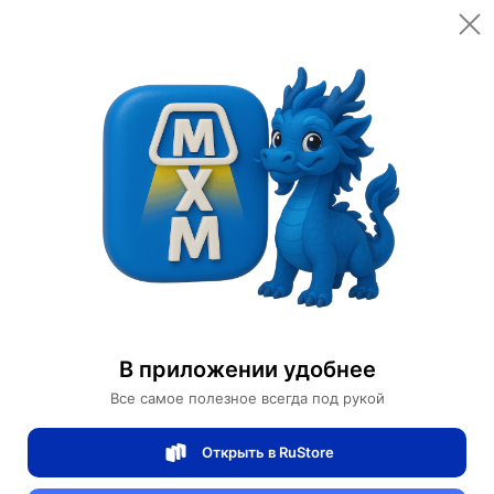
Главная
Помощь
Помощь
Поиск по вопросам и ответам
Найти
В приложении удобнее
Настройки и безопасность
Мои заказы
Возврат и отмена
Все самое полезное всегда под рукой
Ничего не найдено.
Открыть в RuStore
Рекомендуемые темы