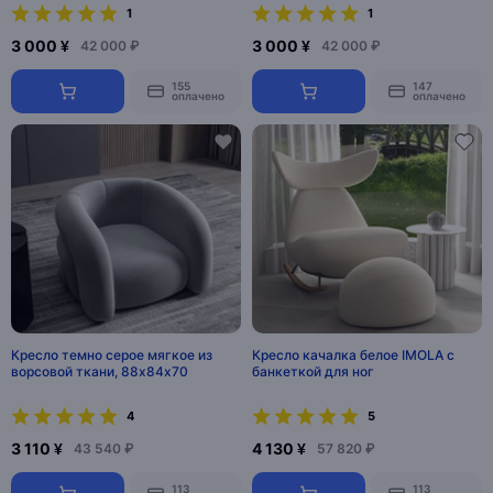
1
1
3 000 ¥
3 000 ¥
42 000 ₽
42 000 ₽
155
147
оплачено
оплачено
Кресло темно серое мягкое из
Кресло качалка белое IMOLA с
ворсовой ткани, 88х84х70
банкеткой для ног
4
5
3 110 ¥
4 130 ¥
43 540 ₽
57 820 ₽
113
113