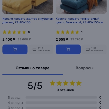
Кресло кровать желтое с пуфиком
Кресло-кровать темно-синий
для ног, 73х85х105
цвет с банкеткой, 73х85х105 см
6
1
2 400 ¥
2 555 ¥
33 600 ₽
35 770 ₽
1119
1112
оплачено
оплачено
Отзывы о товаре
Вопросы
5/5
9 отзывов
5 звезд
0
4 звезды
0
3 звезды
0