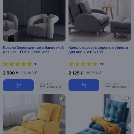
Кресло белое мягкое с банкеткой
Кресло кровать серое с пуфиком
для ног - EDDY, 82х63х73
для ног, 73х85х105
1
11
2 590 ¥
2 125 ¥
36 260 ₽
29 750 ₽
115
1118
оплачено
оплачено