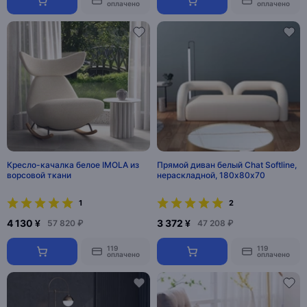
оплачено
оплачено
Кресло-качалка белое IMOLA из
Прямой диван белый Chat Softline,
ворсовой ткани
нераскладной, 180х80х70
1
2
4 130 ¥
3 372 ¥
57 820 ₽
47 208 ₽
119
119
оплачено
оплачено