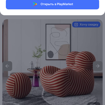
Магазин eMILE
Открыть в PlayMarket
Артикул:
MXM7128968187
Хочу скидку