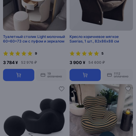
Туалетный столик Light молочный
Кресло коричневое мягкое
60×60×73 см с пуфом и зеркалом
Saerias, 1 шт., 82х86х88 см
9
5
3 784 ¥
3 900 ¥
52 976 ₽
54 600 ₽
19
1112
оплачено
оплачено