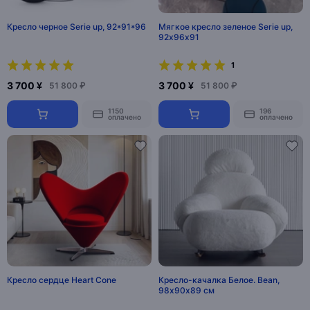
Кресло черное Serie up, 92*91*96
Мягкое кресло зеленое Serie up,
92х96х91
1
3 700 ¥
3 700 ¥
51 800 ₽
51 800 ₽
1150
196
оплачено
оплачено
Кресло сердце Heart Cone
Кресло-качалка Белое. Bean,
98х90х89 см