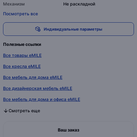
Механизм
Не раскладной
Посмотреть все
Индивидуальные параметры
Полезные ссылки
Все товары eMILE
Все кресла eMILE
Все мебель для дома eMILE
Все дизайнерская мебель eMILE
Все мебель для дома и офиса eMILE
Все кресла в категории
Все мебель для дома в категории
Все дизайнерская мебель в категории
Все мебель для дома и офиса в категории
Смотреть еще
Ваш заказ