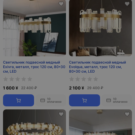
Светильник подвесной медный
Светильник подвесной медный
Exivra, металл, трос 120 см, 80*30
Evolqua, металл, трос 120 см,
см, LED
80*30 см, LED
1 600 ¥
2 100 ¥
22 400 ₽
29 400 ₽
10
10
оплачено
оплачено