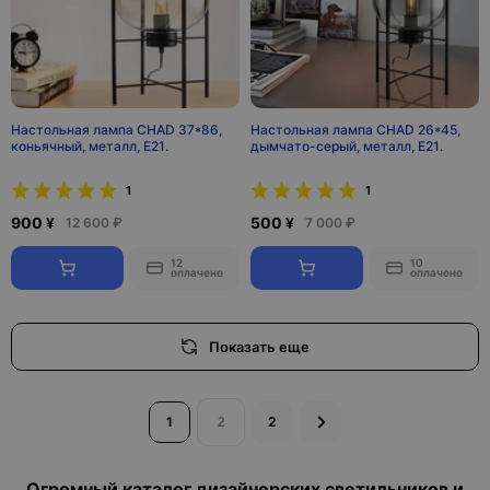
Настольная лампа CHAD 37*86,
Настольная лампа CHAD 26*45,
коньячный, металл, Е21.
дымчато-серый, металл, Е21.
1
1
900 ¥
500 ¥
12 600 ₽
7 000 ₽
12
10
оплачено
оплачено
Показать еще
1
2
Огромный каталог дизайнерских светильников и