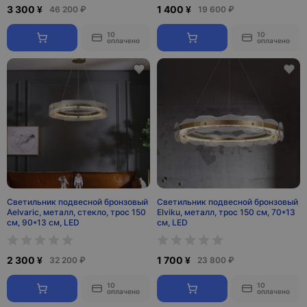
3 300 ¥
1 400 ¥
46 200 ₽
19 600 ₽
10
10
оплачено
оплачено
Светильник подвесной бронзовый
Светильник подвесной бронзовый
Aelvaric, металл, стекло, трос 150
Elviku, металл, трос 150 см, 70*13
см, 90*13 см, LED
см, LED
2 300 ¥
1 700 ¥
32 200 ₽
23 800 ₽
10
10
оплачено
оплачено