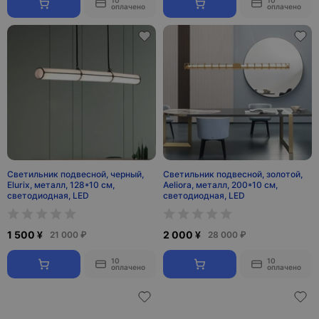
10
10
оплачено
оплачено
Светильник подвесной, черный,
Светильник подвесной, золотой,
Elurix, металл, 128*10 см,
Aeliora, металл, 200*10 см,
светодиодная, LED
светодиодная, LED
1 500 ¥
2 000 ¥
21 000 ₽
28 000 ₽
10
10
оплачено
оплачено