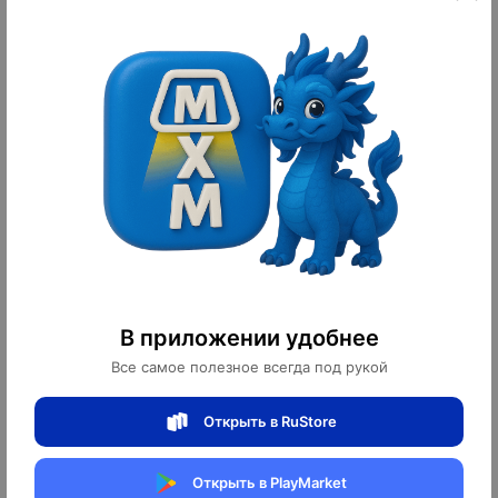
Светильник подвесной медный
Светильник подвесной медный
Elarex, медь, трос 120 см, 100*15
Elarex, медь, трос 120 см, 60*15
см, LED
см, LED
2 600 ¥
1 500 ¥
36 400 ₽
21 000 ₽
10
10
оплачено
оплачено
В приложении удобнее
Все самое полезное всегда под рукой
Светильник подвесной медный
Светильник подвесной золотой
Открыть в RuStore
Elutron, медь, мрамор, 100*26 см,
Elmara, металл, трос 100 см,
LED
100*26 см, LED
Открыть в PlayMarket