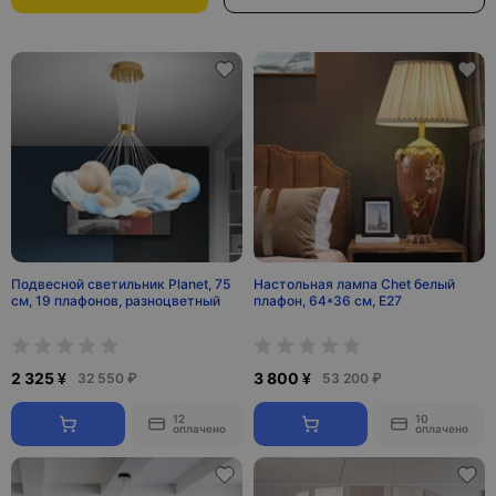
Подвесной светильник Planet, 75
Настольная лампа Chet белый
см, 19 плафонов, разноцветный
плафон, 64*36 см, E27
2 325 ¥
3 800 ¥
32 550 ₽
53 200 ₽
12
10
оплачено
оплачено