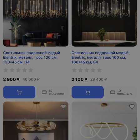
Светильник подвесной медый
Светильник подвесной медый
Elentrix, металл, трос 100 см,
Elentrix, металл, трос 100 см,
130*45 см, G4
100*45 см, G4
2 900 ¥
2 100 ¥
40 600 ₽
29 400 ₽
10
10
оплачено
оплачено