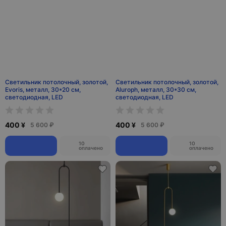
Светильник потолочный, золотой,
Светильник потолочный, золотой,
Evoris, металл, 30*20 см,
Aluroph, металл, 30*30 см,
светодиодная, LED
светодиодная, LED
400 ¥
400 ¥
5 600 ₽
5 600 ₽
10
10
оплачено
оплачено