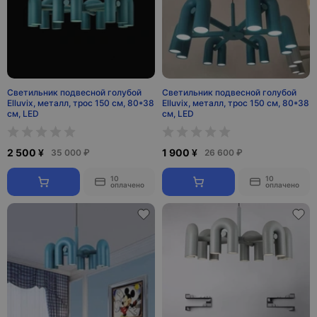
Светильник подвесной голубой
Светильник подвесной голубой
Elluvix, металл, трос 150 см, 80*38
Elluvix, металл, трос 150 см, 80*38
см, LED
см, LED
2 500 ¥
1 900 ¥
35 000 ₽
26 600 ₽
10
10
оплачено
оплачено