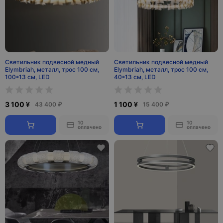
Светильник подвесной медный
Светильник подвесной медный
Elymbriah, металл, трос 100 см,
Elymbriah, металл, трос 100 см,
100*13 см, LED
40*13 см, LED
3 100 ¥
1 100 ¥
43 400 ₽
15 400 ₽
10
10
оплачено
оплачено