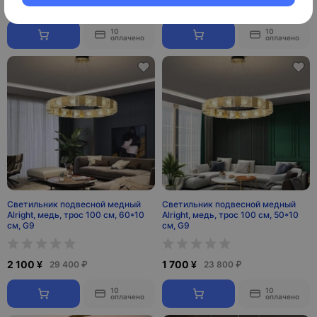
3 800 ¥
2 500 ¥
53 200 ₽
35 000 ₽
10
10
оплачено
оплачено
Светильник подвесной медный
Светильник подвесной медный
Alright, медь, трос 100 см, 60*10
Alright, медь, трос 100 см, 50*10
см, G9
см, G9
2 100 ¥
1 700 ¥
29 400 ₽
23 800 ₽
10
10
оплачено
оплачено