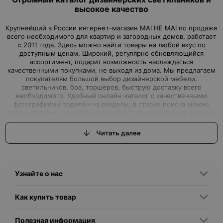
высокое качество
Крупнейший в России интернет-магазин MAI HE MAI по продаже
всего необходимого для квартир и загородных домов, работает
с 2011 года. Здесь можно найти товары на любой вкус по
доступным ценам. Широкий, регулярно обновляющийся
ассортимент, подарит возможность наслаждаться
качественными покупками, не выходя из дома. Мы предлагаем
покупателям большой выбор дизайнерской мебели,
светильников, бра, торшеров, быструю доставку всего
необходимого. Удобный онлайн-каталог с качественными
фотографиями поделён на разделы, в строке поиска можно
задать критерии, по которым вам будут предложены актуальные
варианты товаров нашего магазина.Интернет-магазин, где вы
можете найти всё, что ищете
Читать далее
Вы задумали начать ремонт или просто обновить дизайн
квартиры, но вам для этого не хватало качественной, красивой,
с дизайнерской изюминкой, мебели или торшеров, бра и
светильников? Интернет–магазин MAI HE MAI - это выгодные
Узнайте о нас
предложения, которые смогут удовлетворить самые
притязательные запросы, как именитых дизайнеров, так и
простых обывателей, решивших сделать свой дом
Как купить товар
неповторимым. Дизайнерские светильники купить любых
размеров, форм и цветов подойдут для применения во всех
сферах жизни. Напольные светильники – торшеры украсят не
Полезная информация