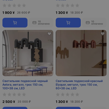
1 900 ¥
1 300 ¥
26 600 ₽
18 200 ₽
10
10
оплачено
оплачено
Светильник подвесной черный
Светильник подвесной красный
Aelora, металл, трос 150 см,
Elyquor, металл, трос 150 см,
100*38 см, LED
60*38 см, LED
2 500 ¥
1 300 ¥
35 000 ₽
18 200 ₽