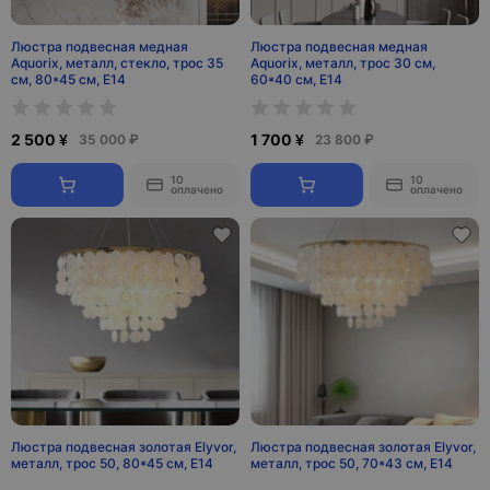
Люстра подвесная медная
Люстра подвесная медная
Aquorix, металл, стекло, трос 35
Aquorix, металл, трос 30 см,
см, 80*45 см, Е14
60*40 см, Е14
2 500 ¥
1 700 ¥
35 000 ₽
23 800 ₽
10
10
оплачено
оплачено
Люстра подвесная золотая Elyvor,
Люстра подвесная золотая Elyvor,
металл, трос 50, 80*45 см, E14
металл, трос 50, 70*43 см, E14