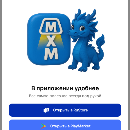
Люстра подвесная золотая
Люстра подвесная золотая
Alvirox, металл, хрусталь, 78*58
Alvirox, металл, хрусталь, 58*48
см, E14
см, E14
2 700 ¥
2 100 ¥
37 800 ₽
29 400 ₽
10
10
оплачено
оплачено
В приложении удобнее
Все самое полезное всегда под рукой
Люстра подвесная золотая Ultrivy,
Люстра подвесная золотая Ultrivy,
Открыть в RuStore
металл, 130*32 см, Е14
металл, 95*32 см, Е14
Открыть в PlayMarket