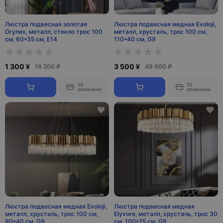
Люстра подвесная золотая
Люстра подвесная медная Evoloji,
Orynex, металл, стекло трос 100
металл, хрусталь, трос 100 см,
см, 60*35 см, E14
110*40 см, G9
1 300 ¥
3 500 ¥
18 200 ₽
49 000 ₽
10
10
оплачено
оплачено
Люстра подвесная медная Evoloji,
Люстра подвесная медная
металл, хрусталь, трос 100 см,
Elyvore, металл, хрусталь, трос 30
90*40 см, G9
см, 100*25 см, G9