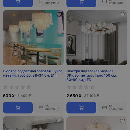
10
10
оплачено
оплачено
Люстра подвесная золотая Elyvor,
Люстра подвесная медная
металл, трос 50, 38*34 см, E14
OKideo, металл, трос 100 см,
80*80 см, LED
600 ¥
2 650 ¥
8 400 ₽
37 100 ₽
10
10
оплачено
оплачено