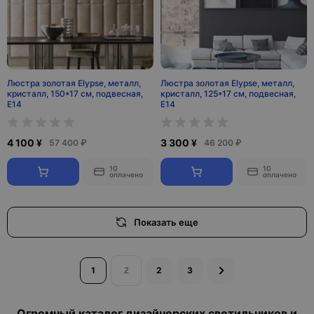
Люстра золотая Elypse, металл,
Люстра золотая Elypse, металл,
кристалл, 150*17 см, подвесная,
кристалл, 125*17 см, подвесная,
E14
E14
4 100 ¥
3 300 ¥
57 400 ₽
46 200 ₽
10
10
оплачено
оплачено
Показать еще
1
2
3
Огромный каталог дизайнерских светильников и