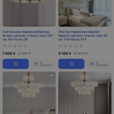
Светильник подвесной бронза
Люстра подвесная медная
Airquix, металл, стекло, трос 100
Aquorix, металл, стекло, трос 55
см, 80*15 см, G9
см, 100*55 см, Е14
1 500 ¥
3 100 ¥
21 000 ₽
43 400 ₽
10
10
оплачено
оплачено