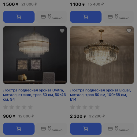
1 500 ¥
1 100 ¥
21 000 ₽
15 400 ₽
10
10
оплачено
оплачено
Люстра подвесная бронза Ovitra,
Люстра подвесная бронза Elquar,
металл, стекло, трос 50 см, 50*46
металл, трос 50 см, 100*58 см,
см, G4
Е14
900 ¥
2 300 ¥
12 600 ₽
32 200 ₽
10
10
оплачено
оплачено