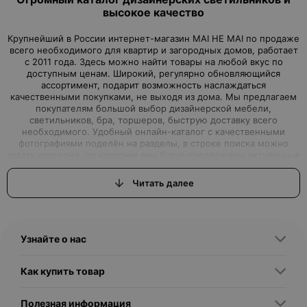
высокое качество
Крупнейший в России интернет-магазин MAI HE MAI по продаже
всего необходимого для квартир и загородных домов, работает
с 2011 года. Здесь можно найти товары на любой вкус по
доступным ценам. Широкий, регулярно обновляющийся
ассортимент, подарит возможность наслаждаться
качественными покупками, не выходя из дома. Мы предлагаем
покупателям большой выбор дизайнерской мебели,
светильников, бра, торшеров, быструю доставку всего
необходимого. Удобный онлайн-каталог с качественными
фотографиями поделён на разделы, в строке поиска можно
задать критерии, по которым вам будут предложены актуальные
варианты товаров нашего магазина.Интернет-магазин, где вы
можете найти всё, что ищете
Читать далее
Вы задумали начать ремонт или просто обновить дизайн
квартиры, но вам для этого не хватало качественной, красивой,
с дизайнерской изюминкой, мебели или торшеров, бра и
светильников? Интернет–магазин MAI HE MAI - это выгодные
Узнайте о нас
предложения, которые смогут удовлетворить самые
притязательные запросы, как именитых дизайнеров, так и
простых обывателей, решивших сделать свой дом
Как купить товар
неповторимым. Дизайнерские светильники купить любых
размеров, форм и цветов подойдут для применения во всех
сферах жизни. Напольные светильники – торшеры украсят не
Полезная информация