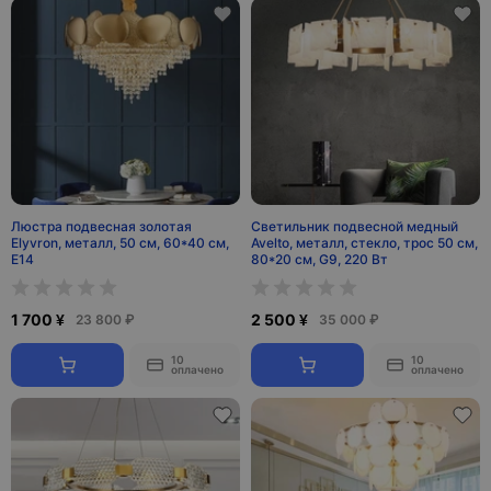
Люстра подвесная золотая
Светильник подвесной медный
Elyvron, металл, 50 см, 60*40 см,
Avelto, металл, стекло, трос 50 см,
Е14
80*20 см, G9, 220 Вт
1 700 ¥
2 500 ¥
23 800 ₽
35 000 ₽
10
10
оплачено
оплачено