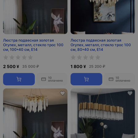
Люстра подвесная золотая
Люстра подвесная золотая
Orynex, металл, стекло трос 100
Orynex, металл, стекло трос 100
см, 100*40 см, E14
см, 80*40 см, E14
2 500 ¥
1 800 ¥
35 000 ₽
25 200 ₽
10
10
оплачено
оплачено