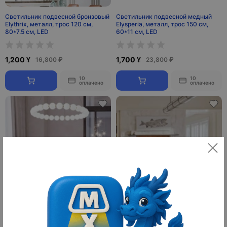
Светильник подвесной бронзовый
Светильник подвесной медный
Elythrix, металл, трос 120 см,
Elysperia, металл, трос 150 см,
80*7.5 см, LED
60*11 см, LED
1,200 ¥
1,700 ¥
16,800 ₽
23,800 ₽
10
10
оплачено
оплачено
Светильник подвесной медный
Светильник подвесной, черный,
Uvloxi, медь, 80*10 см,
Elurix, металл, 150*10 см,
светодиодная, LED
светодиодная, LED