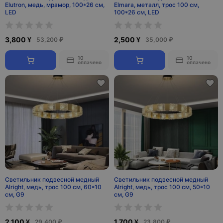
Elutron, медь, мрамор, 100*26 см,
Elmara, металл, трос 100 см,
LED
100*26 см, LED
3,800 ¥
2,500 ¥
53,200 ₽
35,000 ₽
10
10
оплачено
оплачено
Светильник подвесной медный
Светильник подвесной медный
Alright, медь, трос 100 см, 60*10
Alright, медь, трос 100 см, 50*10
см, G9
см, G9
2,100 ¥
1,700 ¥
29,400 ₽
23,800 ₽