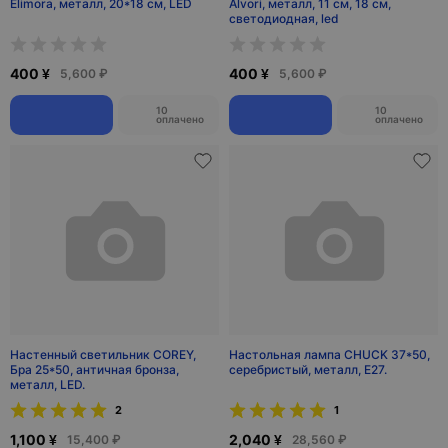
Elimora, металл, 20*18 см, LED
Alvori, металл, 11 см, 18 см,
светодиодная, led
400 ¥
400 ¥
5,600 ₽
5,600 ₽
10
10
оплачено
оплачено
Настенный светильник COREY,
Настольная лампа CHUCK 37*50,
Бра 25*50, античная бронза,
серебристый, металл, Е27.
металл, LED.
2
1
1,100 ¥
2,040 ¥
15,400 ₽
28,560 ₽