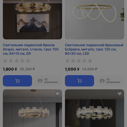
Светильник подвесной бронза
Светильник подвесной бронзовый
Airquix, металл, стекло, трос 100
Eclipsera, металл, трос 120 см,
см, 94*15 см, G9
80*30 см, LED
1,800 ¥
1,000 ¥
25,200 ₽
14,000 ₽
10
10
оплачено
оплачено