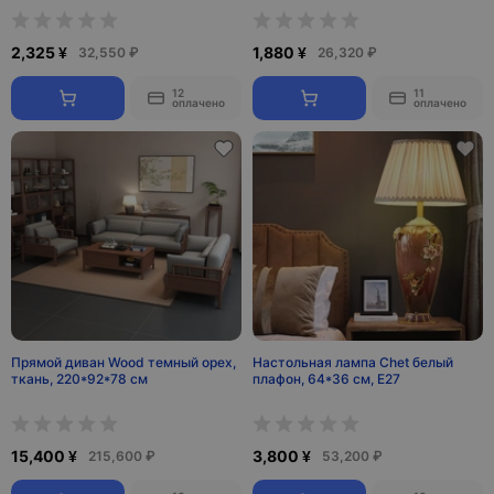
2,325 ¥
1,880 ¥
32,550 ₽
26,320 ₽
12
11
оплачено
оплачено
Прямой диван Wood темный орех,
Настольная лампа Chet белый
ткань, 220*92*78 см
плафон, 64*36 см, E27
15,400 ¥
3,800 ¥
215,600 ₽
53,200 ₽