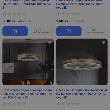
Светильник подвесной медный
Светильник подвесной черный
Elzure, медь, кристалл, 60*55 см,
Elynto, металл, трос 50 см, 96*5
Е14
см, LED
3,300 ¥
1,400 ¥
46,200 ₽
19,600 ₽
10
10
оплачено
оплачено
Светильник подвесной бронзовый
Светильник подвесной бронзовый
Aelvaric, металл, стекло, трос 150
Elviku, металл, трос 150 см, 70*13
см, 90*13 см, LED
см, LED