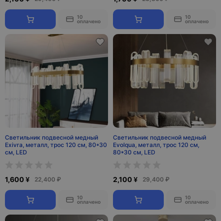
10
10
оплачено
оплачено
Светильник подвесной медный
Светильник подвесной медный
Exivra, металл, трос 120 см, 80*30
Evolqua, металл, трос 120 см,
см, LED
80*30 см, LED
1,600 ¥
2,100 ¥
22,400 ₽
29,400 ₽
10
10
оплачено
оплачено