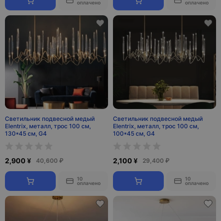
оплачено
оплачено
Светильник подвесной медый
Светильник подвесной медый
Elentrix, металл, трос 100 см,
Elentrix, металл, трос 100 см,
130*45 см, G4
100*45 см, G4
2,900 ¥
2,100 ¥
40,600 ₽
29,400 ₽
10
10
оплачено
оплачено