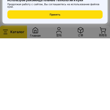
Используем рекомендательные технологии и куки
Продолжая работу с сайтом, Вы соглашаетесь на использование
файлов
куки
.
© 2026 MAI HE MAI. Маркетплейс дизайнерских товаров со всего
Принять
Китая по ценам заводов. Все права защищены.
Каталог
登陆
订单
购物车
Главная