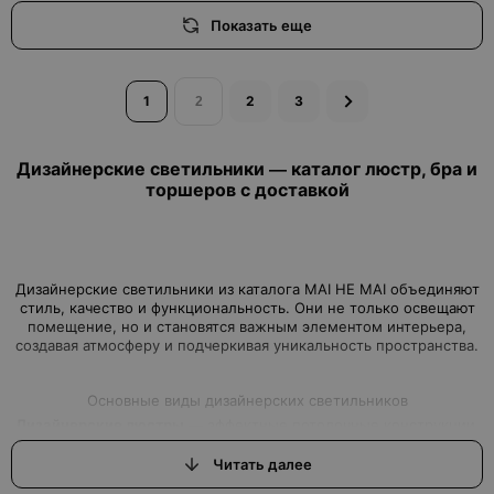
Показать еще
1
2
3
Дизайнерские светильники — каталог люстр, бра и
торшеров с доставкой
Дизайнерские светильники из каталога MAI HE MAI объединяют
стиль, качество и функциональность. Они не только освещают
помещение, но и становятся важным элементом интерьера,
создавая атмосферу и подчеркивая уникальность пространства.
Основные виды дизайнерских светильников
Дизайнерские люстры
— эффектные потолочные конструкции,
подходящие для гостиной, столовой или офиса. Создают
центральный акцент и подчеркивают стиль интерьера.
Читать далее
Дизайнерские бра
— настенные светильники для локального
освещения коридоров, спален или рабочих зон. Практичность