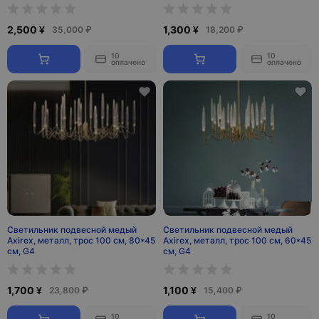
2,500 ¥
1,300 ¥
35,000 ₽
18,200 ₽
10
10
оплачено
оплачено
Светильник подвесной медый
Светильник подвесной медый
Axirex, металл, трос 100 см, 80*45
Axirex, металл, трос 100 см, 60*45
см, G4
см, G4
1,700 ¥
1,100 ¥
23,800 ₽
15,400 ₽
10
10