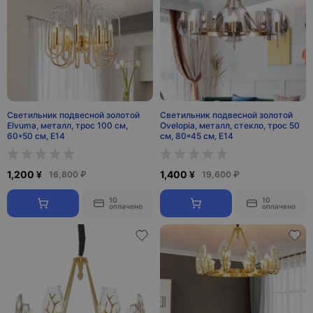
Светильник подвесной золотой
Светильник подвесной золотой
Elvuma, металл, трос 100 см,
Ovelopia, металл, стекло, трос 50
60*50 см, E14
см, 80*45 см, Е14
1,200 ¥
1,400 ¥
16,800 ₽
19,600 ₽
10
10
оплачено
оплачено