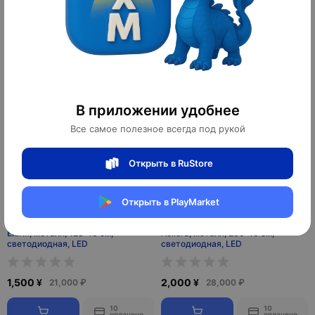
2,300 ¥
1,700 ¥
32,200 ₽
23,800 ₽
10
10
оплачено
оплачено
В приложении удобнее
Все самое полезное всегда под рукой
Открыть в RuStore
Открыть в PlayMarket
Светильник подвесной, черный,
Светильник подвесной, золотой,
Elurix, металл, 128*10 см,
Aeliora, металл, 200*10 см,
светодиодная, LED
светодиодная, LED
1,500 ¥
2,000 ¥
21,000 ₽
28,000 ₽
10
10
оплачено
оплачено