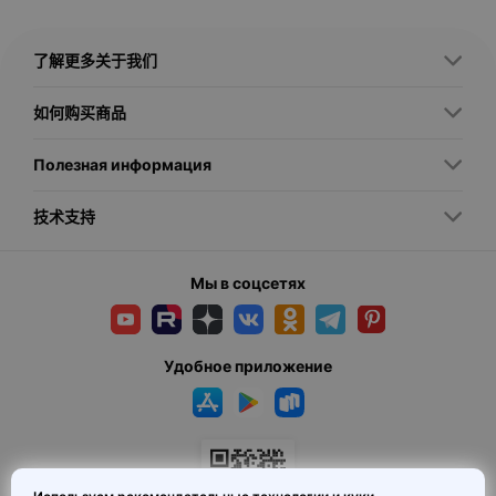
сочетается с декоративной составляющей.
Дизайнерские торшеры
— напольные светильники с
регулируемым направлением света для уютных уголков или
了解更多关于我们
зонирования пространства.
Настольные и встраиваемые светильники
— компактные
решения для работы, чтения или минималистичных интерьеров.
如何购买商品
Ключевые преимущества
Полезная информация
Индивидуальность интерьера
— светильник становится арт-
объектом, привлекающим внимание.
技术支持
Функциональность и комфорт
— регулируемые лампы,
диммирование и smart-управление создают идеальное
освещение.
Качество и долговечность
— изделия от европейских и
Мы в соцсетях
российских брендов с гарантией.
Современное освещение
— широкий выбор стилей:
минимализм, лофт, хай-тек, классика и арт-деко.
Удобное приложение
Как выбрать дизайнерский светильник
При выборе учитывайте: размер и масштаб комнаты,
совместимость со стилем интерьера, тип ламп и монтаж. В
каталоге MAI HE MAI вы легко сможете
купить дизайнерские
светильники
с доставкой по России и гарантией качества.