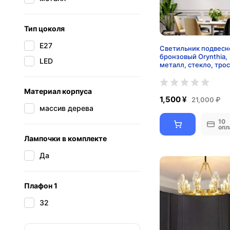
Тип цоколя
E27
Светильник подвесн
бронзовый Orynthia,
LED
металл, стекло, трос
см, 60*18 см, Е14
Материал корпуса
1,500 ¥
21,000 ₽
массив дерева
10
опл
Лампочки в комплекте
Да
Плафон 1
32