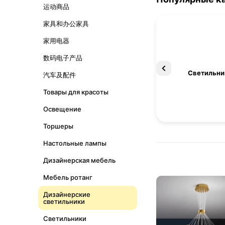
运动商品
家具和办公家具
家用电器
数码电子产品
Освещение
Светильни
汽车及配件
Товары для красоты
Освещение
Торшеры
Настольные лампы
Дизайнерская мебель
Мебель ротанг
Дизайнерские
светильники
Светильники