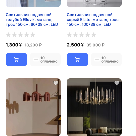
Светильник подвесной
Светильник подвесной
голубой Elluvix, металл,
серый Elisto, металл, трос
трос 150 см, 60*38 см, LED
150 см, 100*38 см, LED
1,300 ¥
2,500 ¥
18,200 ₽
35,000 ₽
10
10
оплачено
оплачено