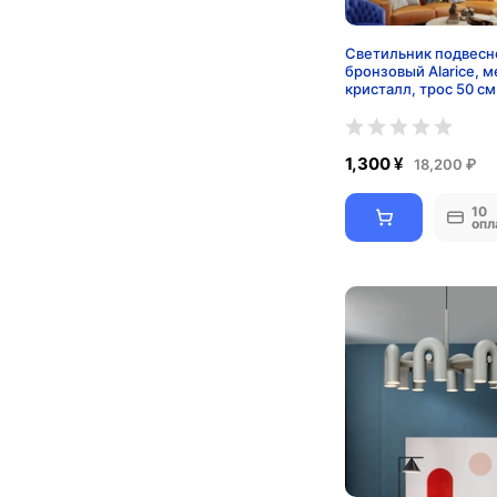
Светильник подвесн
бронзовый Alarice, м
кристалл, трос 50 см
45*40 см, Е14
1,300 ¥
18,200 ₽
10
опл