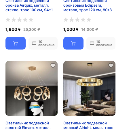
Светильник подвесной
Светильник подвесной
бронза Airquix, металл,
бронзовый Eclipsera,
стекло, трос 100 см, 94*15
металл, трос 120 см, 80*30
см, G9
см, LED
1,800 ¥
1,000 ¥
25,200 ₽
14,000 ₽
10
10
оплачено
оплачено
Светильник подвесной
Светильник подвесной
золотой Elmara, металл,
медный Alright, медь, трос