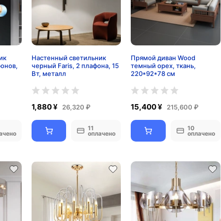
ик
Настенный светильник
Прямой диван Wood
фонов,
черный Faris, 2 плафона, 15
темный орех, ткань,
Вт, металл
220*92*78 см
1,880 ¥
15,400 ¥
26,320 ₽
215,600 ₽
11
10
ачено
оплачено
оплачено