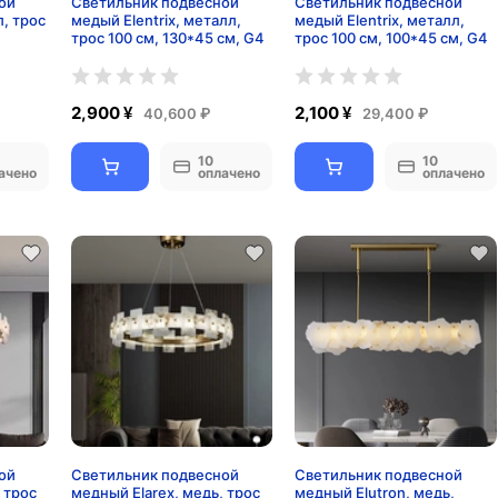
ой
Светильник подвесной
Светильник подвесной
, трос
медый Elentrix, металл,
медый Elentrix, металл,
трос 100 см, 130*45 см, G4
трос 100 см, 100*45 см, G4
2,900 ¥
2,100 ¥
40,600 ₽
29,400 ₽
10
10
ачено
оплачено
оплачено
ой
Светильник подвесной
Светильник подвесной
 трос
медный Elarex, медь, трос
медный Elutron, медь,