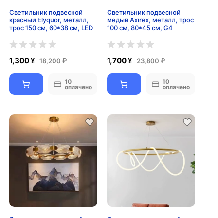
Светильник подвесной
Светильник подвесной
красный Elyquor, металл,
медый Axirex, металл, трос
трос 150 см, 60*38 см, LED
100 см, 80*45 см, G4
1,300 ¥
1,700 ¥
18,200 ₽
23,800 ₽
10
10
оплачено
оплачено