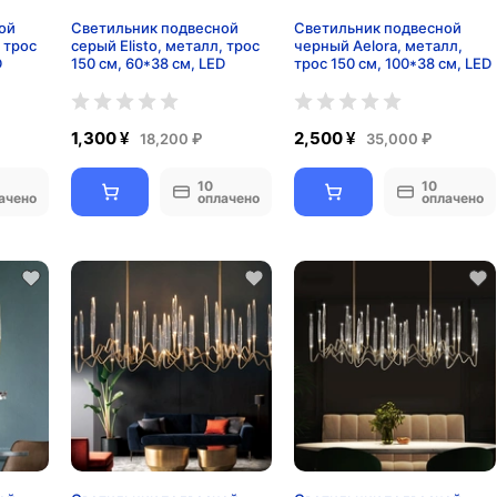
ой
Светильник подвесной
Светильник подвесной
, трос
серый Elisto, металл, трос
черный Aelora, металл,
D
150 см, 60*38 см, LED
трос 150 см, 100*38 см, LED
1,300 ¥
2,500 ¥
18,200 ₽
35,000 ₽
10
10
ачено
оплачено
оплачено