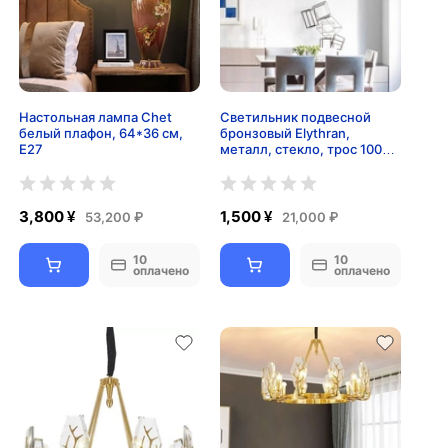
Настольная лампа Chet
Светильник подвесной
белый плафон, 64*36 см,
бронзовый Elythran,
E27
металл, стекло, трос 100
см, 60*18 см, E14
3,800 ¥
1,500 ¥
53,200 ₽
21,000 ₽
10
10
оплачено
оплачено