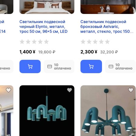
ой
Светильник подвесной
Светильник подвесной
,
черный Elynto, металл,
бронзовый Aelvaric,
Е14
трос 50 см, 96*5 см, LED
металл, стекло, трос 150
см, 90*13 см, LED
1,400 ¥
2,300 ¥
19,600 ₽
32,200 ₽
10
10
ачено
оплачено
оплачено