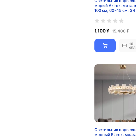
Светильник подвесн
медый Axirex, металл
100 см, 60*45 см, G4
1,100 ¥
15,400 ₽
10
опл
Светильник подвесн
медный Elarex, медь,