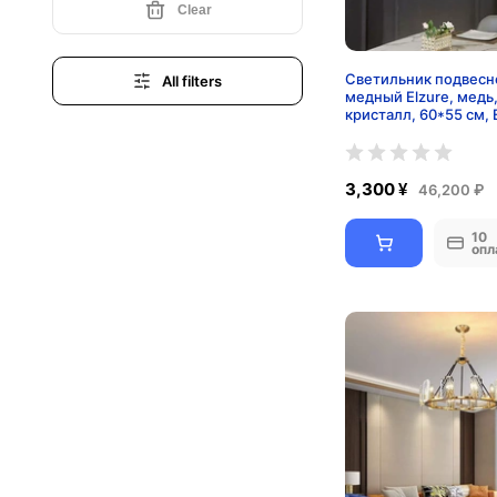
Clear
Светильник подвесн
All filters
медный Elzure, медь
кристалл, 60*55 см, 
3,300 ¥
46,200 ₽
10
опл