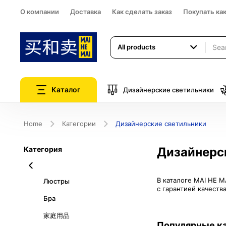
О компании
Доставка
Как сделать заказ
Покупать ка
All products
Каталог
Дизайнерские светильники
Home
Категории
Дизайнерские светильники
Категория
Дизайнерс
В каталоге MAI HE 
Люстры
с гарантией качеств
Бра
家庭用品
Популярные к