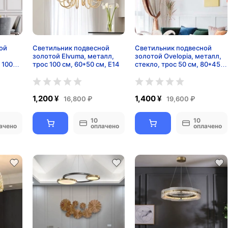
ой
Светильник подвесной
Светильник подвесной
золотой Elvuma, металл,
золотой Ovelopia, металл,
 100
трос 100 см, 60*50 см, E14
стекло, трос 50 см, 80*45
см, Е14
1,200 ¥
1,400 ¥
16,800 ₽
19,600 ₽
10
10
ачено
оплачено
оплачено