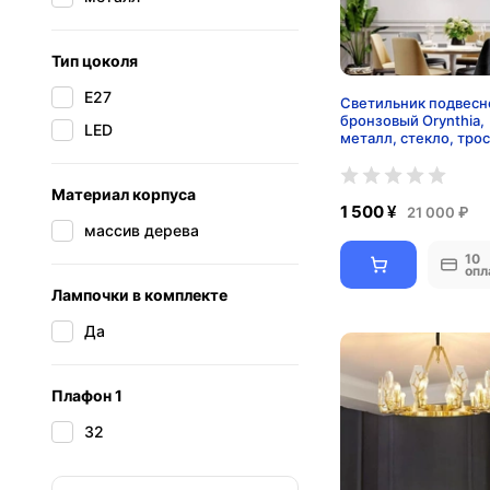
Тип цоколя
E27
Светильник подвесн
бронзовый Orynthia,
LED
металл, стекло, трос
см, 60*18 см, Е14
Материал корпуса
1 500 ¥
21 000 ₽
массив дерева
10
опл
Лампочки в комплекте
Да
Плафон 1
32