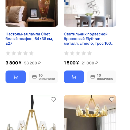
Настольная лампа Chet
Светильник подвесной
белый плафон, 64*36 см,
бронзовый Elythran,
E27
металл, стекло, трос 100
см, 60*18 см, E14
3 800 ¥
1 500 ¥
53 200 ₽
21 000 ₽
10
10
оплачено
оплачено