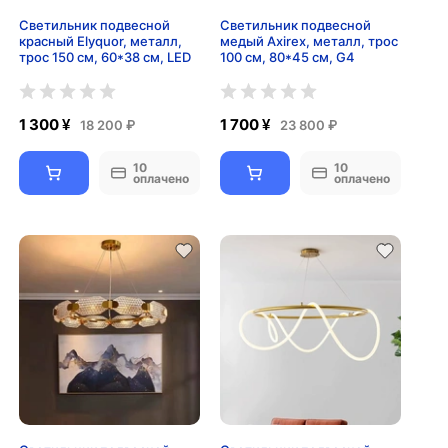
Светильник подвесной
Светильник подвесной
красный Elyquor, металл,
медый Axirex, металл, трос
трос 150 см, 60*38 см, LED
100 см, 80*45 см, G4
1 300 ¥
1 700 ¥
18 200 ₽
23 800 ₽
10
10
оплачено
оплачено