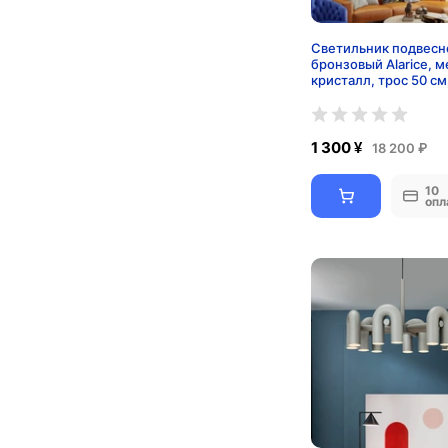
Светильник подвесн
бронзовый Alarice, м
кристалл, трос 50 см
45*40 см, Е14
1 300 ¥
18 200 ₽
10
опл