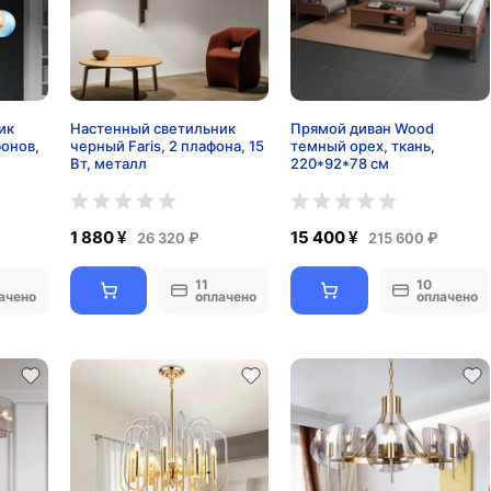
ик
Настенный светильник
Прямой диван Wood
фонов,
черный Faris, 2 плафона, 15
темный орех, ткань,
Вт, металл
220*92*78 см
1 880 ¥
15 400 ¥
26 320 ₽
215 600 ₽
11
10
ачено
оплачено
оплачено