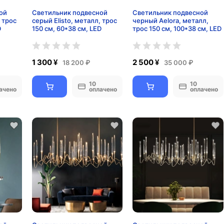
ой
Светильник подвесной
Светильник подвесной
, трос
серый Elisto, металл, трос
черный Aelora, металл,
D
150 см, 60*38 см, LED
трос 150 см, 100*38 см, LED
1 300 ¥
2 500 ¥
18 200 ₽
35 000 ₽
10
10
ачено
оплачено
оплачено