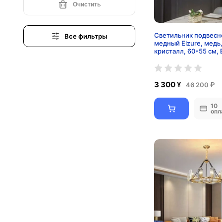
Очистить
Светильник подвесн
Все фильтры
медный Elzure, медь
кристалл, 60*55 см, 
3 300 ¥
46 200 ₽
10
опл