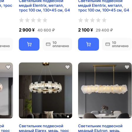
ой
Светильник подвесной
Светильник подвесной
, трос
медый Elentrix, металл,
медый Elentrix, металл,
трос 100 см, 130*45 см, G4
трос 100 см, 100*45 см, G4
2 900 ¥
2 100 ¥
40 600 ₽
29 400 ₽
10
10
ачено
оплачено
оплачено
ой
Светильник подвесной
Светильник подвесной
 трос
медный Elarex, медь, трос
медный Elutron, медь,