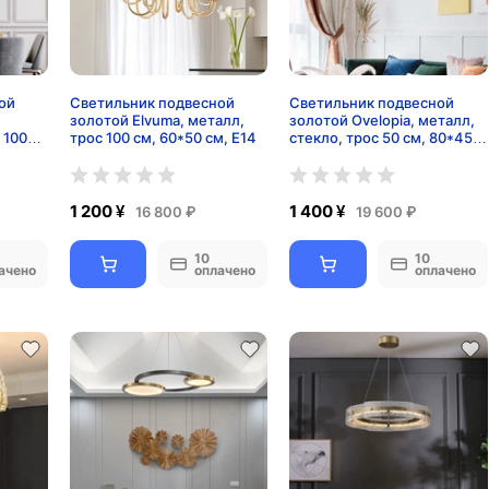
ой
Светильник подвесной
Светильник подвесной
золотой Elvuma, металл,
золотой Ovelopia, металл,
 100
трос 100 см, 60*50 см, E14
стекло, трос 50 см, 80*45
см, Е14
1 200 ¥
1 400 ¥
16 800 ₽
19 600 ₽
10
10
ачено
оплачено
оплачено