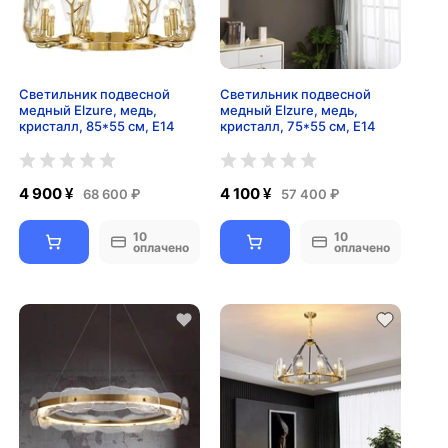
Светильник подвесной
Светильник подвесной
медный Elzure, медь,
медный Elzure, медь,
кристалл, 85*55 см, Е14
кристалл, 75*55 см, Е14
4 900 ¥
4 100 ¥
68 600 ₽
57 400 ₽
10
10
оплачено
оплачено