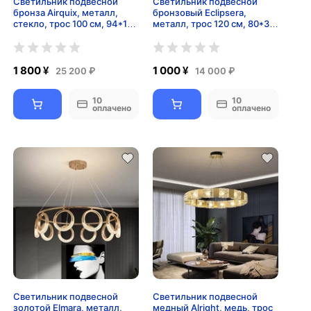
Светильник подвесной
Светильник подвесной
бронза Airquix, металл,
бронзовый Eclipsera,
стекло, трос 100 см, 94*15
металл, трос 120 см, 80*30
см, G9
см, LED
1 800 ¥
1 000 ¥
25 200 ₽
14 000 ₽
10
10
оплачено
оплачено
Светильник подвесной
Светильник подвесной
золотой Elmara, металл,
медный Alright, медь, трос