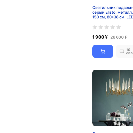
Светильник подвесн
серый Elisto, металл
150 см, 80*38 см, LE
1 900 ¥
26 600 ₽
10
опл