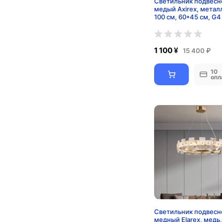
Светильник подвесн
медый Axirex, металл
100 см, 60*45 см, G4
1 100 ¥
15 400 ₽
10
опл
Светильник подвесн
медный Elarex, медь,