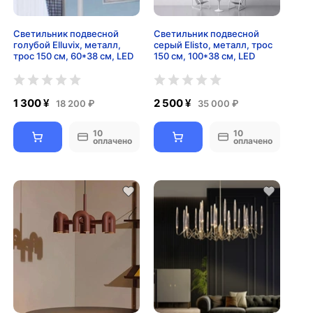
Светильник подвесной
Светильник подвесной
голубой Elluvix, металл,
серый Elisto, металл, трос
трос 150 см, 60*38 см, LED
150 см, 100*38 см, LED
1 300 ¥
2 500 ¥
18 200 ₽
35 000 ₽
10
10
оплачено
оплачено