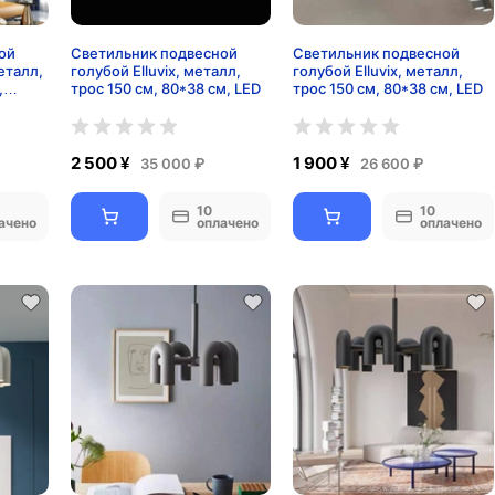
ой
Светильник подвесной
Светильник подвесной
еталл,
голубой Elluvix, металл,
голубой Elluvix, металл,
,
трос 150 см, 80*38 см, LED
трос 150 см, 80*38 см, LED
2 500 ¥
1 900 ¥
35 000 ₽
26 600 ₽
10
10
ачено
оплачено
оплачено