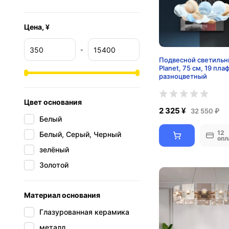
Цена, ¥
-
Подвесной светильн
Planet, 75 см, 19 пла
разноцветный
Цвет основания
2 325 ¥
32 550 ₽
Белый
12
Белый, Серый, Черный
опл
зелёный
Золотой
Материал основания
Глазурованная керамика
металл