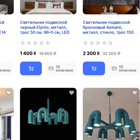
ой
Светильник подвесной
Светильник подвесной
,
черный Elynto, металл,
бронзовый Aelvaric,
Е14
трос 50 см, 96*5 см, LED
металл, стекло, трос 150
см, 90*13 см, LED
1 400 ¥
2 300 ¥
19 600 ₽
32 200 ₽
10
10
ачено
оплачено
оплачено