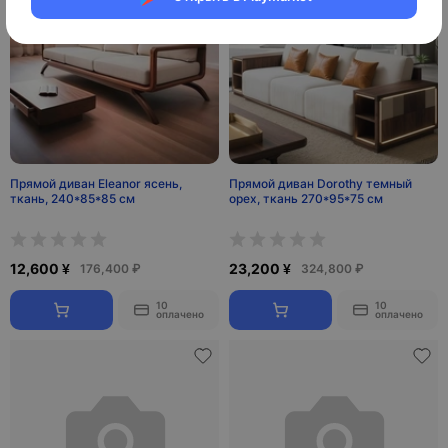
Прямой диван Eleanor ясень,
Прямой диван Dorothy темный
ткань, 240*85*85 см
орех, ткань 270*95*75 см
12,600 ¥
23,200 ¥
176,400 ₽
324,800 ₽
10
10
оплачено
оплачено