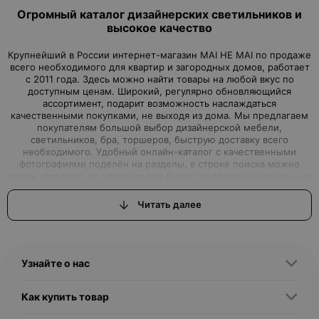
Огромный каталог дизайнерских светильников и
высокое качество
Крупнейший в России интернет-магазин MAI HE MAI по продаже
всего необходимого для квартир и загородных домов, работает
с 2011 года. Здесь можно найти товары на любой вкус по
доступным ценам. Широкий, регулярно обновляющийся
ассортимент, подарит возможность наслаждаться
качественными покупками, не выходя из дома. Мы предлагаем
покупателям большой выбор дизайнерской мебели,
светильников, бра, торшеров, быструю доставку всего
необходимого. Удобный онлайн-каталог с качественными
фотографиями поделён на разделы, в строке поиска можно
задать критерии, по которым вам будут предложены актуальные
варианты товаров нашего магазина.Интернет-магазин, где вы
можете найти всё, что ищете
Читать далее
Вы задумали начать ремонт или просто обновить дизайн
квартиры, но вам для этого не хватало качественной, красивой,
с дизайнерской изюминкой, мебели или торшеров, бра и
светильников? Интернет–магазин MAI HE MAI - это выгодные
Узнайте о нас
предложения, которые смогут удовлетворить самые
притязательные запросы, как именитых дизайнеров, так и
простых обывателей, решивших сделать свой дом
Как купить товар
неповторимым. Дизайнерские светильники купить любых
размеров, форм и цветов подойдут для применения во всех