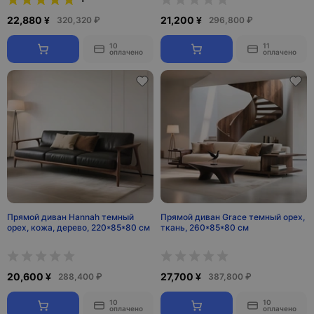
22,880 ¥
21,200 ¥
320,320 ₽
296,800 ₽
10
11
оплачено
оплачено
Прямой диван Hannah темный
Прямой диван Grace темный орех,
орех, кожа, дерево, 220*85*80 см
ткань, 260*85*80 см
20,600 ¥
27,700 ¥
288,400 ₽
387,800 ₽
10
10
оплачено
оплачено