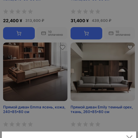
22,400 ¥
31,400 ¥
313,600 ₽
439,600 ₽
10
10
оплачено
оплачено
Прямой диван Emma ясень, кожа,
Прямой диван Emily темный орех,
240*85*80 см
ткань, 260*85*80 см
13,800 ¥
29,600 ¥
193,200 ₽
414,400 ₽