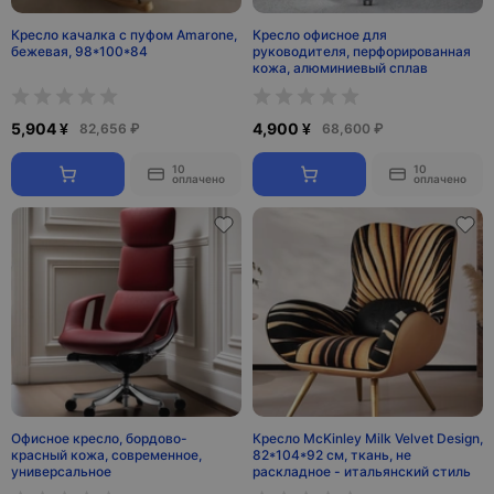
Кресло качалка с пуфом Amarone,
Кресло офисное для
бежевая, 98*100*84
руководителя, перфорированная
кожа, алюминиевый сплав
5,904 ¥
4,900 ¥
82,656 ₽
68,600 ₽
10
10
оплачено
оплачено
Офисное кресло, бордово-
Кресло McKinley Milk Velvet Design,
красный кожа, современное,
82*104*92 см, ткань, не
универсальное
раскладное - итальянский стиль