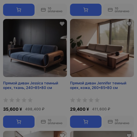
10
10
оплачено
оплачено
Прямой диван Jessica темный
Прямой диван Jennifer темный
орех, ткань, 240*85*80 см
орех, кожа, 260*85*80 см
35,600 ¥
29,400 ¥
498,400 ₽
411,600 ₽
10
10
оплачено
оплачено