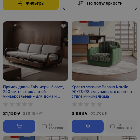
Фильтры
По популярности
Прямой диван Fais, черный орех,
Кресло зеленое Pansuo Nordic
240 см, не раскладной,
90*78*78 см, универсальное - в
универсальный - для дома и
стиле минимализма
офиса
21,156 ¥
3,983 ¥
296,184 ₽
55,762 ₽
11
10
оплачено
оплачено