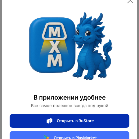
10
10
оплачено
оплачено
Прямой диван Ella ясень, ткань,
Прямой диван Elizabeth темный
240*85*80 см
орех, ткань, 240*85*80 см
В приложении удобнее
Все самое полезное всегда под рукой
12,600 ¥
20,400 ¥
176,400 ₽
285,600 ₽
10
10
Открыть в RuStore
оплачено
оплачено
Открыть в PlayMarket