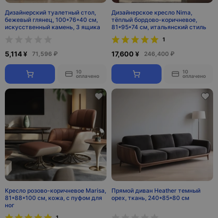
Дизайнерский туалетный стол,
Дизайнерское кресло Nima,
бежевый глянец, 100*76*40 см,
тёплый бордово-коричневое,
искусственный камень, 3 ящика
81*95*74 см, итальянский стиль
1
5,114 ¥
17,600 ¥
71,596 ₽
246,400 ₽
10
10
оплачено
оплачено
Кресло розово-коричневое Marisa,
Прямой диван Heather темный
81*88*100 см, кожа, с пуфом для
орех, ткань, 240*85*80 см
ног
1