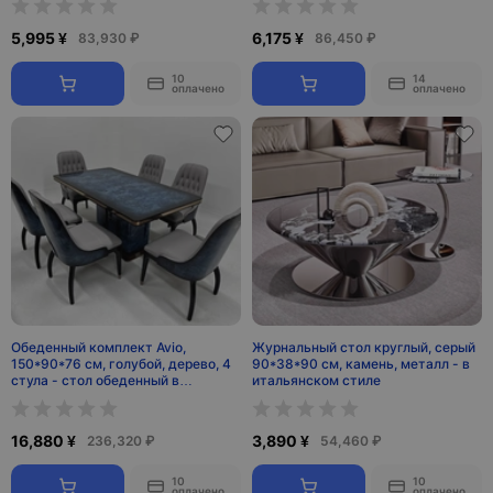
5,995 ¥
6,175 ¥
83,930 ₽
86,450 ₽
10
14
оплачено
оплачено
Обеденный комплект Avio,
Журнальный стол круглый, серый
150*90*76 см, голубой, дерево, 4
90*38*90 см, камень, металл - в
стула - стол обеденный в
итальянском стиле
итальянском стиле
16,880 ¥
3,890 ¥
236,320 ₽
54,460 ₽
10
10
оплачено
оплачено