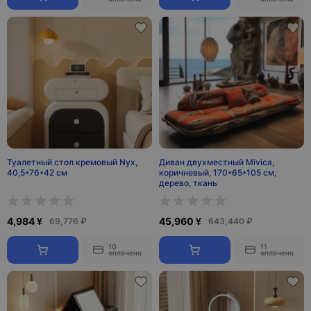
Туалетный стол кремовый Nyx,
Диван двухместный Mivica,
40,5*76*42 см
коричневый, 170*65*105 см,
дерево, ткань
4,984 ¥
45,960 ¥
69,776 ₽
643,440 ₽
10
11
оплачено
оплачено