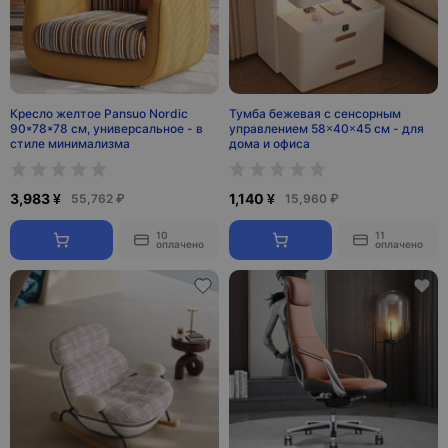
Кресло желтое Pansuo Nordic
Тумба бежевая с сенсорным
90*78*78 см, универсальное - в
управлением 58×40×45 см - для
стиле минимализма
дома и офиса
3,983 ¥
1,140 ¥
55,762 ₽
15,960 ₽
10
11
оплачено
оплачено