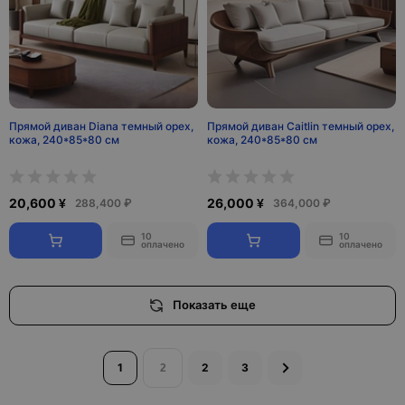
Прямой диван Diana темный орех,
Прямой диван Caitlin темный орех,
кожа, 240*85*80 см
кожа, 240*85*80 см
20,600 ¥
26,000 ¥
288,400 ₽
364,000 ₽
10
10
оплачено
оплачено
Показать еще
1
2
3