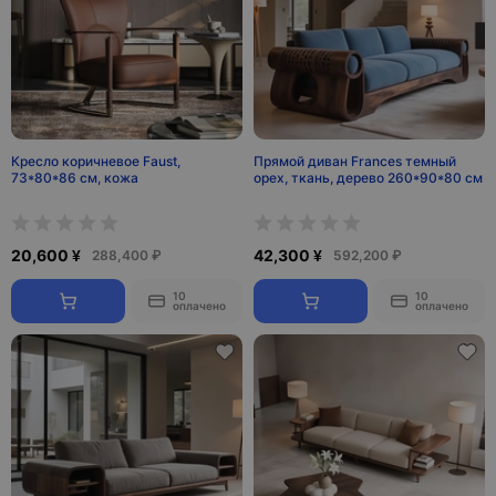
Кресло коричневое Faust,
Прямой диван Frances темный
73*80*86 см, кожа
орех, ткань, дерево 260*90*80 см
20,600 ¥
42,300 ¥
288,400 ₽
592,200 ₽
10
10
оплачено
оплачено