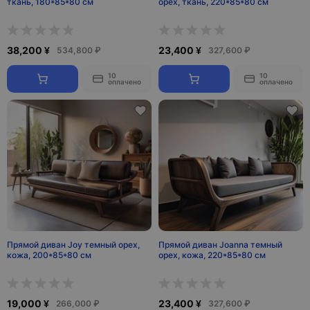
ткань, 180*85*80 см
орех, ткань, 220*85*80 см
38,200 ¥
23,400 ¥
534,800 ₽
327,600 ₽
10
10
оплачено
оплачено
Прямой диван Joy темный орех,
Прямой диван Joanna темный
кожа, 200*85*80 см
орех, кожа, 220*85*80 см
19,000 ¥
23,400 ¥
266,000 ₽
327,600 ₽