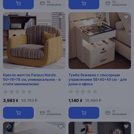
10
10
оплачено
оплачено
Кресло желтое Pansuo Nordic
Тумба бежевая с сенсорным
90*78*78 см, универсальное - в
управлением 58×40×45 см - для
стиле минимализма
дома и офиса
3,983 ¥
1,140 ¥
55,762 ₽
15,960 ₽
10
11
оплачено
оплачено