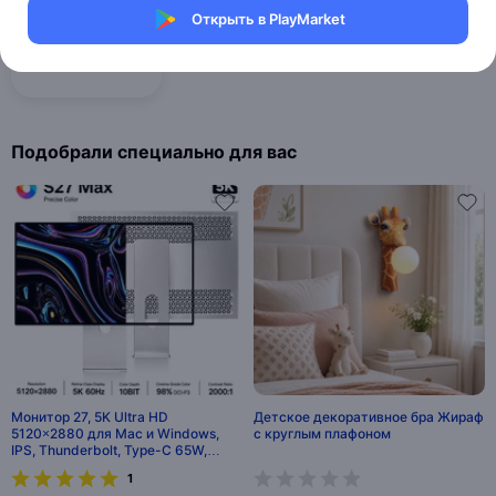
Открыть в PlayMarket
Освещение
Подобрали специально для вас
Монитор 27, 5K Ultra HD
Детское декоративное бра Жираф
5120×2880 для Mac и Windows,
с круглым плафоном
IPS, Thunderbolt, Type-C 65W,
HiDPI
1