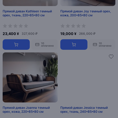
Прямой диван Kathleen темный
Прямой диван Joy темный орех,
орех, ткань, 220*85*80 см
кожа, 200*85*80 см
23,400 ¥
19,000 ¥
327,600 ₽
266,000 ₽
10
10
оплачено
оплачено
Прямой диван Joanna темный
Прямой диван Jessica темный
орех, кожа, 220*85*80 см
орех, ткань, 240*85*80 см