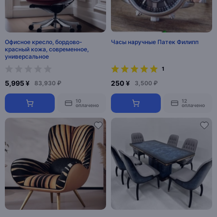
Офисное кресло, бордово-
Часы наручные Патек Филипп
красный кожа, современное,
универсальное
1
5,995 ¥
250 ¥
83,930 ₽
3,500 ₽
10
12
оплачено
оплачено