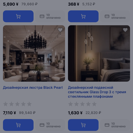
5,690 ¥
368 ¥
79,660 ₽
5,152 ₽
10
10
оплачено
оплачено
Дизайнерская люстра Black Pearl
Дизайнерский подвесной
светильник Glass Drop 3 с тремя
стеклянными плафонами
7,110 ¥
1,630 ¥
99,540 ₽
22,820 ₽
10
10
оплачено
оплачено