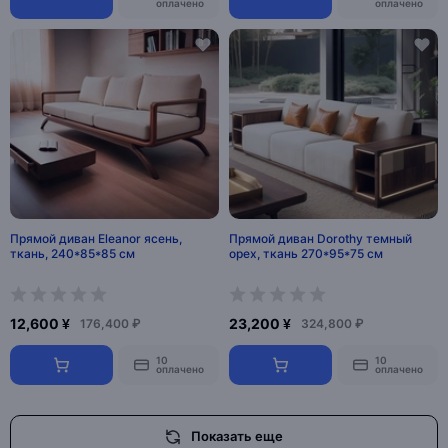
оплачено
оплачено
Прямой диван Eleanor ясень,
Прямой диван Dorothy темный
ткань, 240*85*85 см
орех, ткань 270*95*75 см
12,600 ¥
23,200 ¥
176,400 ₽
324,800 ₽
10
10
оплачено
оплачено
Показать еще