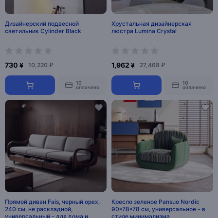
Дизайнерский подвесной
Хрустальная дизайнерская
светильник Cylinder Black
люстра Lumina Crystal
730 ¥
1,962 ¥
10,220 ₽
27,468 ₽
10
10
оплачено
оплачено
Прямой диван Fais, черный орех,
Кресло зеленое Pansuo Nordic
240 см, не раскладной,
90*78*78 см, универсальное - в
универсальный - для дома и
стиле минимализма