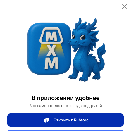
Дизайнерская мебель
Мебель ротанг
汽车及配件
家用电器
Товары для красоты
家庭用品
家具和办公家具
В приложении удобнее
运动商品
数码电子产品
Все самое полезное всегда под рукой
Открыть в RuStore