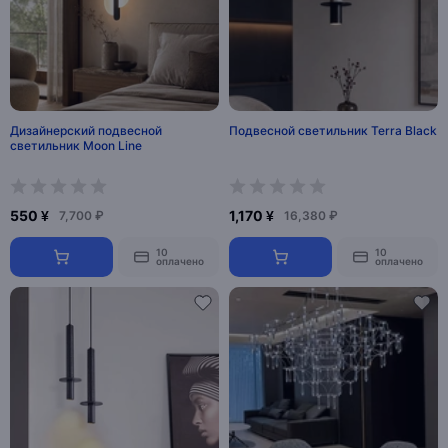
Дизайнерский подвесной
Подвесной светильник Terra Black
светильник Moon Line
550 ¥
1,170 ¥
7,700 ₽
16,380 ₽
10
10
оплачено
оплачено