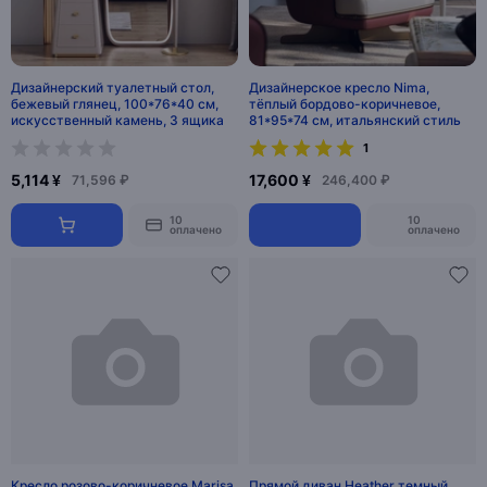
Дизайнерский туалетный стол,
Дизайнерское кресло Nima,
бежевый глянец, 100*76*40 см,
тёплый бордово-коричневое,
искусственный камень, 3 ящика
81*95*74 см, итальянский стиль
1
5,114 ¥
17,600 ¥
71,596 ₽
246,400 ₽
10
10
оплачено
оплачено
Кресло розово-коричневое Marisa,
Прямой диван Heather темный