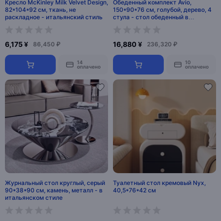
Кресло McKinley Milk Velvet Design,
Обеденный комплект Avio,
82*104*92 см, ткань, не
150*90*76 см, голубой, дерево, 4
раскладное - итальянский стиль
стула - стол обеденный в
итальянском стиле
6,175 ¥
16,880 ¥
86,450 ₽
236,320 ₽
14
10
оплачено
оплачено
Журнальный стол круглый, серый
Туалетный стол кремовый Nyx,
90*38*90 см, камень, металл - в
40,5*76*42 см
итальянском стиле