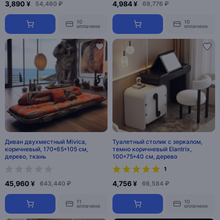
3,890 ¥
4,984 ¥
54,460 ₽
69,776 ₽
10
10
оплачено
оплачено
Диван двухместный Mivica,
Туалетный столик с зеркалом,
коричневый, 170*65*105 см,
темно коричневый Elantrix,
дерево, ткань
100*75*40 см, дерево
1
45,960 ¥
4,756 ¥
643,440 ₽
66,584 ₽
11
10
оплачено
оплачено