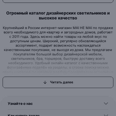
Огромный каталог дизайнерских светильников и
высокое качество
Крупнейший в России интернет-магазин MAI HE MAI по продаже
всего необходимого для квартир и загородных домов, работает
с 2011 года. Здесь можно найти товары на любой вкус по
доступным ценам. Широкий, регулярно обновляющийся
ассортимент, подарит возможность наслаждаться
качественными покупками, не выходя из дома. Мы предлагаем
покупателям большой выбор дизайнерской мебели,
светильников, бра, торшеров, быструю доставку всего
необходимого. Удобный онлайн-каталог с качественными
фотографиями поделён на разделы, в строке поиска можно
задать критерии, по которым вам будут предложены актуальные
варианты товаров нашего магазина.Интернет-магазин, где вы
можете найти всё, что ищете
Читать далее
Вы задумали начать ремонт или просто обновить дизайн
квартиры, но вам для этого не хватало качественной, красивой,
с дизайнерской изюминкой, мебели или торшеров, бра и
светильников? Интернет–магазин MAI HE MAI - это выгодные
Узнайте о нас
предложения, которые смогут удовлетворить самые
притязательные запросы, как именитых дизайнеров, так и
простых обывателей, решивших сделать свой дом
Как купить товар