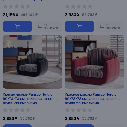
офиса
21,156 ¥
3,983 ¥
296,184 ₽
55,762 ₽
11
10
оплачено
оплачено
Кресло черное Pansuo Nordic
Красное кресло Pansuo Nordic
90*78*78 см, универсальное - в
90*78*78 см, универсальное - в
стиле минимализма
стиле минимализма
3,983 ¥
3,983 ¥
55,762 ₽
55,762 ₽